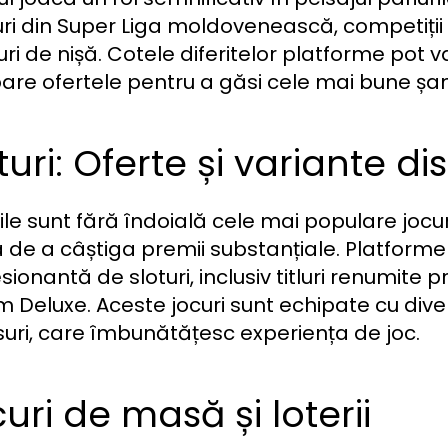
ri din Super Liga moldovenească, competiții i
ri de nișă. Cotele diferitelor platforme pot va
re ofertele pentru a găsi cele mai bune șan
turi: Oferte și variante di
rile sunt fără îndoială cele mai populare jocu
 de a câștiga premii substanțiale. Platformel
sionantă de sloturi, inclusiv titluri renumite
Deluxe. Aceste jocuri sunt echipate cu diverse 
uri, care îmbunătățesc experiența de joc.
uri de masă și loterii