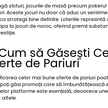
ngă sloturi, jocurile de masă precum pokerul 
ori. Aceste jocuri nu doar că aduc un sentime
ca strategii bine definite. Loteriile reprezin
cipa la jocuri de noroc, oferind premii substa
estiție.
 Cum să Găsești C
erte de Pariuri
ificarea celor mai bune oferte de pariuri poa
, poți găsi promoții care să îmbunătățească
itelor platforme este esențială, deoarece une
 altele.