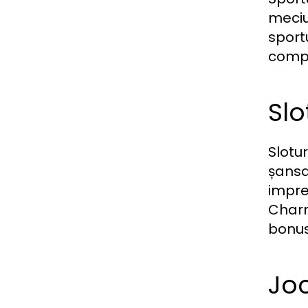
meciu
sportu
compa
Slo
Slotu
șansa
impre
Charm 
bonus
Joc