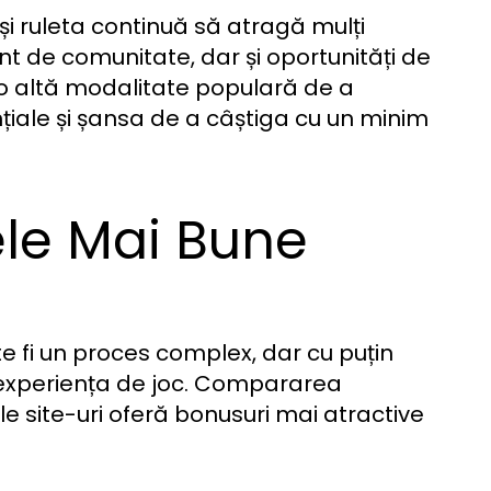
și ruleta continuă să atragă mulți
nt de comunitate, dar și oportunități de
tă o altă modalitate populară de a
nțiale și șansa de a câștiga cu un minim
ele Mai Bune
te fi un proces complex, dar cu puțin
 experiența de joc. Compararea
le site-uri oferă bonusuri mai atractive