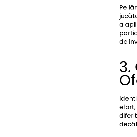
Pe lâ
jucăt
a apli
parti
de inv
3.
Of
Ident
efort
difer
decât