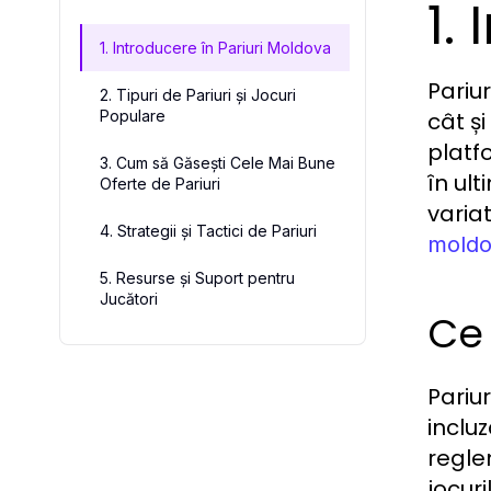
1.
1. Introducere în Pariuri Moldova
Pariu
2. Tipuri de Pariuri și Jocuri
Populare
cât ș
platfo
3. Cum să Găsești Cele Mai Bune
în ul
Oferte de Pariuri
varia
4. Strategii și Tactici de Pariuri
moldo
5. Resurse și Suport pentru
Jucători
Ce 
Pariu
incluz
regle
jocur