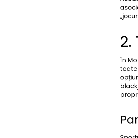
asoci
„jocur
2.
În Mol
toate 
opțiu
black
propri
Par
Sportu